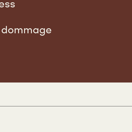
ess
de dommage