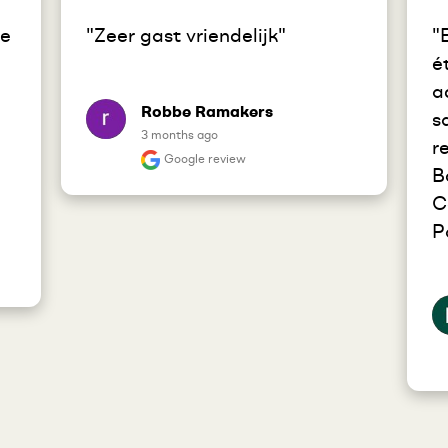
e 
"Zeer gast vriendelijk"
"
é
a
Robbe Ramakers
s
3 months ago
r
Google review
B
C
P