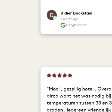
Didier Bockstael
a month ago
Google review
"Mooi , gezellig hotel . Overal
airco want het was nodig bij 
temperaturen tussen 33 en 3
graden . Iedereen vriendelijk 