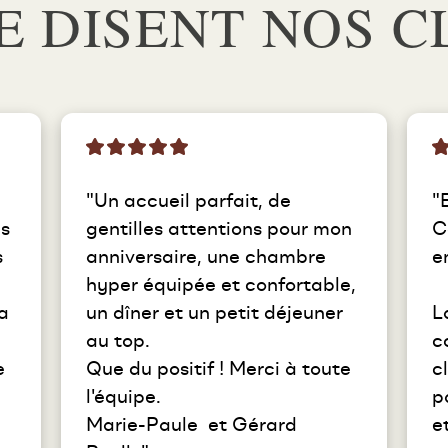
E DISENT NOS C
"Un accueil parfait, de 
"
s 
gentilles attentions pour mon 
C
 
anniversaire, une chambre 
e
hyper équipée et confortable, 
 
un dîner et un petit déjeuner 
L
au top.

c
 
Que du positif ! Merci à toute 
c
l'équipe.

p
Marie-Paule  et Gérard 
et