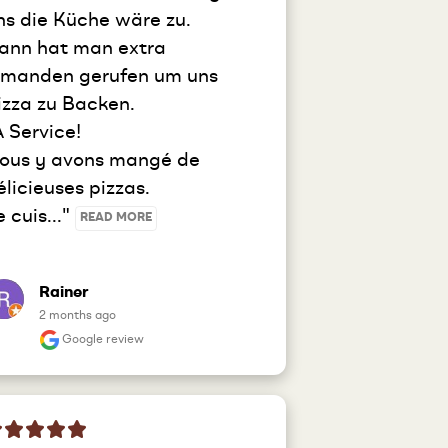
ns die Küche wäre zu.

ann hat man extra 
emanden gerufen um uns 
izza zu Backen.

A Service!

ous y avons mangé de 
élicieuses pizzas.

 cuis..." 
READ MORE
Rainer
2 months ago
Google review