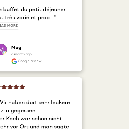
e buffet du petit déjeuner 
st très varié et prop..." 
EAD MORE
Mag
a month ago
Google review
Wir haben dort sehr leckere 
izza gegessen.

er Koch war schon nicht 
ehr vor Ort und man sagte 